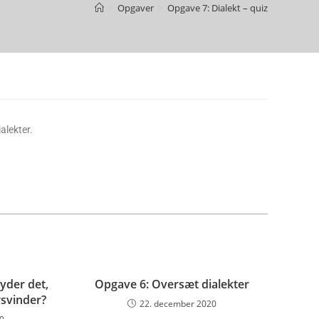
>
Opgaver
>
Opgave 7: Dialekt – quiz
alekter.
yder det,
Opgave 6: Oversæt dialekter
rsvinder?
22. december 2020