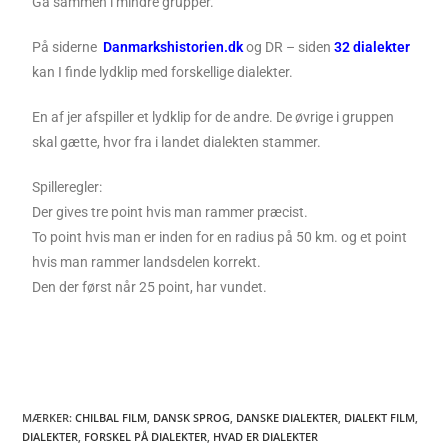
Gå sammen i mindre grupper.
På siderne
Danmarkshistorien.dk
og DR – siden
32 dialekter
kan I finde lydklip med forskellige dialekter.
En af jer afspiller et lydklip for de andre. De øvrige i gruppen
skal gætte, hvor fra i landet dialekten stammer.
Spilleregler:
Der gives tre point hvis man rammer præcist.
To point hvis man er inden for en radius på 50 km. og et point
hvis man rammer landsdelen korrekt.
Den der først når 25 point, har vundet.
MÆRKER
:
CHILBAL FILM
,
DANSK SPROG
,
DANSKE DIALEKTER
,
DIALEKT FILM
,
DIALEKTER
,
FORSKEL PÅ DIALEKTER
,
HVAD ER DIALEKTER