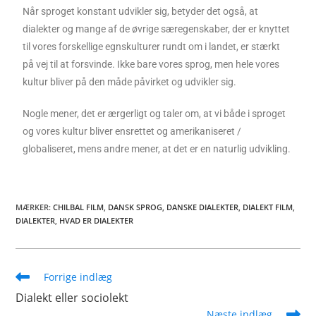
Når sproget konstant udvikler sig, betyder det også, at
dialekter og mange af de øvrige særegenskaber, der er knyttet
til vores forskellige egnskulturer rundt om i landet, er stærkt
på vej til at forsvinde. Ikke bare vores sprog, men hele vores
kultur bliver på den måde påvirket og udvikler sig.
Nogle mener, det er ærgerligt og taler om, at vi både i sproget
og vores kultur bliver ensrettet og amerikaniseret /
globaliseret, mens andre mener, at det er en naturlig udvikling.
MÆRKER
:
CHILBAL FILM
,
DANSK SPROG
,
DANSKE DIALEKTER
,
DIALEKT FILM
,
DIALEKTER
,
HVAD ER DIALEKTER
Forrige indlæg
Dialekt eller sociolekt
Næste indlæg