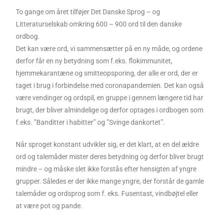
To gange om året tilføjer Det Danske Sprog – og
Litteraturselskab omkring 600 – 900 ord til den danske
ordbog.
Det kan være ord, vi sammensætter på en ny måde, og ordene
derfor får en ny betydning som f.eks. flokimmunitet,
hjemmekarantæne og smitteopsporing, der alle er ord, der er
taget i brug i forbindelse med coronapandemien. Det kan også
være vendinger og ordspil, en gruppe i gennem længere tid har
brugt, der bliver almindelige og derfor optages i ordbogen som
f.eks. ”Banditter i habitter” og ”Svinge dankortet”.
Når sproget konstant udvikler sig, er det klart, at en del ældre
ord og talemåder mister deres betydning og derfor bliver brugt
mindre – og måske slet ikke forstås efter hensigten af yngre
grupper. Således er der ikke mange yngre, der forstår de gamle
talemåder og ordsprog som f. eks. Fusentast, vindbøjtel eller
at være pot og pande.